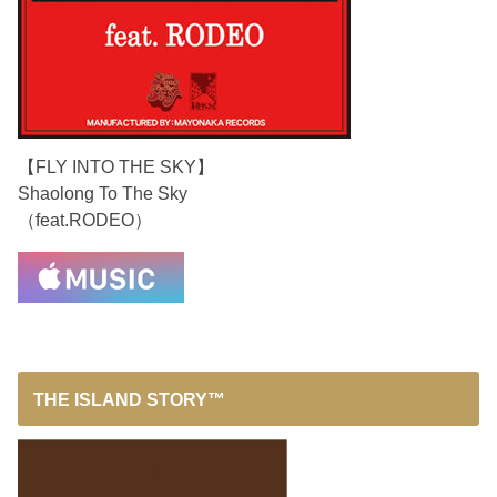
【FLY INTO THE SKY】
Shaolong To The Sky
（feat.RODEO）
THE ISLAND STORY™