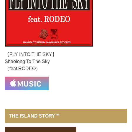
【FLY INTO THE SKY】
Shaolong To The Sky
（feat.RODEO）
THE ISLAND STORY™