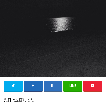
LINE
先日は
企画してた