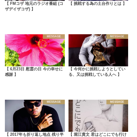
【 FMコザ 地元のラジオ番組 (コ
【 挑戦する為の土台作りとは 】
ザデイザコザ) 】
MESSAGE
MESSAGE
【 6月23日 慰霊の日 今の幸せに
【 今何かに挑戦しようとしてい
感謝 】
る、又は挑戦している人へ 】
MESSAGE
MESSAGE
【 2017年も折り返し地点 残り半
【 堀江貴文 君はどこにでも行け