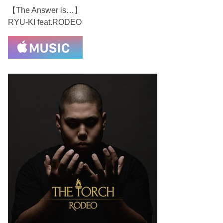
【The Answer is…】
RYU-KI feat.RODEO