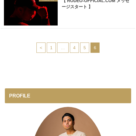
【 RODEO-OFFICIAL.COM メッセ
ージスタート 】
<
1
…
4
5
6
PROFILE