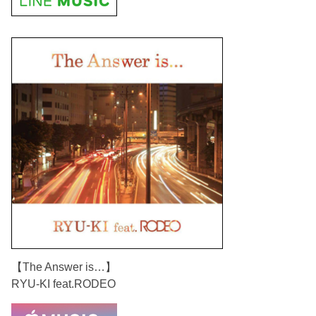
【The Answer is…】
RYU-KI feat.RODEO