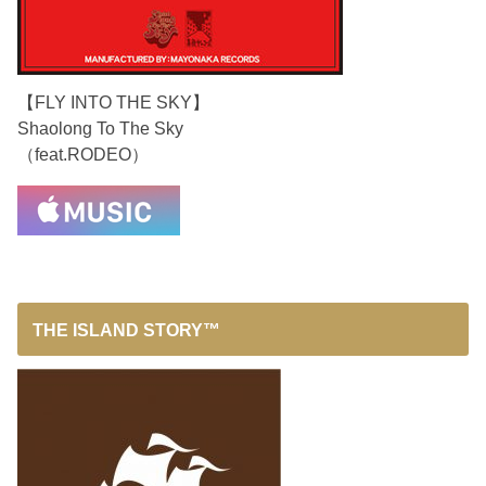
【FLY INTO THE SKY】
Shaolong To The Sky
（feat.RODEO）
THE ISLAND STORY™