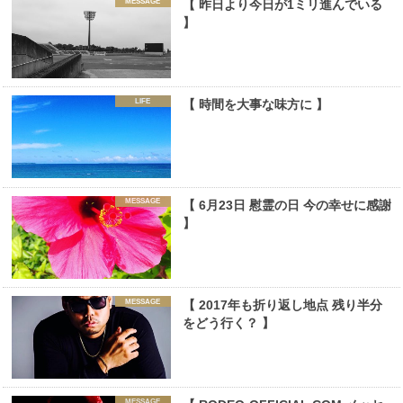
MESSAGE
【 昨日より今日が1ミリ進んでいる
】
LIFE
【 時間を大事な味方に 】
MESSAGE
【 6月23日 慰霊の日 今の幸せに感謝
】
MESSAGE
【 2017年も折り返し地点 残り半分
をどう行く？ 】
MESSAGE