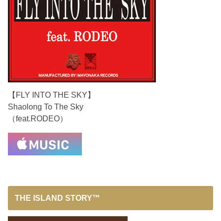
【FLY INTO THE SKY】
Shaolong To The Sky
（feat.RODEO）
THE ISLAND STORY™