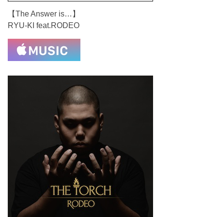
【The Answer is…】
RYU-KI feat.RODEO