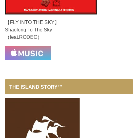
【FLY INTO THE SKY】
Shaolong To The Sky
（feat.RODEO）
THE ISLAND STORY™