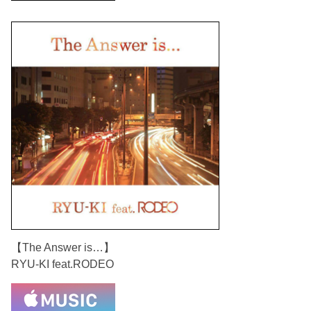
【The Answer is…】
RYU-KI feat.RODEO