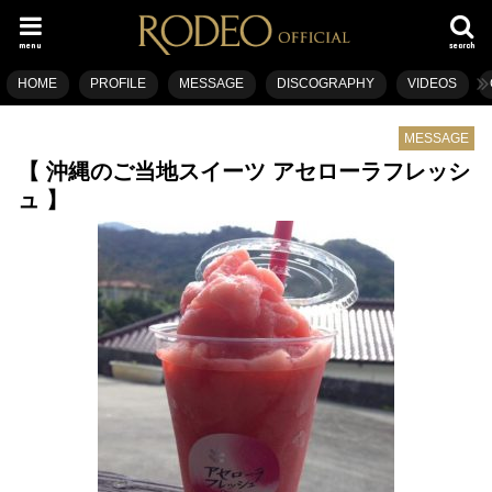
menu
search
HOME
PROFILE
MESSAGE
DISCOGRAPHY
VIDEOS
MESSAGE
【 沖縄のご当地スイーツ アセローラフレッシ
ュ 】